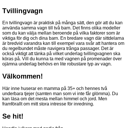
Tvillingvagn
En tvillingvagn är praktisk på många sätt, den gör att du kan
använda samma vagn till två barn. Det finns olika modeller
som du kan välja mellan beroende på vilka faktorer som är
viktiga för dig och dina barn. En bredare vagn där sittdelarna
är bredvid varandra kan till exempel vara svår att hantera om
du regelbundet måste navigera trånga passager. Det är
också viktigt att tänka på vilket underlag tvillingvagnen ska
köras på. Vill du kunna ta med vagnen på promenader över
ojämna underlag behövs en lite robustare typ av vagn.
Välkommen!
Här inne huserar en mamma på 35+ och hennes två
underbara tjejer (samten man som vi inte får glömma). Du
kan läsa om det mesta mellan himmel och jord. Men
framförallt om mitt stora intresse för inredning.
Se hit!