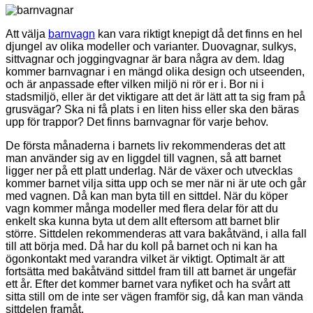
Att välja
barnvagn
kan vara riktigt knepigt då det finns en hel
djungel av olika modeller och varianter. Duovagnar, sulkys,
sittvagnar och joggingvagnar är bara några av dem. Idag
kommer barnvagnar i en mängd olika design och utseenden,
och är anpassade efter vilken miljö ni rör er i. Bor ni i
stadsmiljö, eller är det viktigare att det är lätt att ta sig fram på
grusvägar? Ska ni få plats i en liten hiss eller ska den bäras
upp för trappor? Det finns barnvagnar för varje behov.
De första månaderna i barnets liv rekommenderas det att
man använder sig av en liggdel till vagnen, så att barnet
ligger ner på ett platt underlag. När de växer och utvecklas
kommer barnet vilja sitta upp och se mer när ni är ute och går
med vagnen. Då kan man byta till en sittdel. När du köper
vagn kommer många modeller med flera delar för att du
enkelt ska kunna byta ut dem allt eftersom att barnet blir
större. Sittdelen rekommenderas att vara bakåtvänd, i alla fall
till att börja med. Då har du koll på barnet och ni kan ha
ögonkontakt med varandra vilket är viktigt. Optimalt är att
fortsätta med bakåtvänd sittdel fram till att barnet är ungefär
ett år. Efter det kommer barnet vara nyfiket och ha svårt att
sitta still om de inte ser vägen framför sig, då kan man vända
sittdelen framåt.