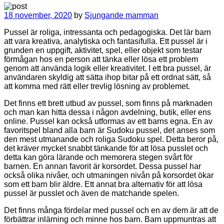
18 november, 2020
by
Sjungande mamman
Pussel är roliga, intressanta och pedagogiska. Det lär barn
att vara kreativa, analytiska och fantasifulla. Ett pussel är i
grunden en uppgift, aktivitet, spel, eller objekt som testar
förmågan hos en person att tänka eller lösa ett problem
genom att använda logik eller kreativitet. I ett bra pussel, är
användaren skyldig att sätta ihop bitar på ett ordnat sätt, så
att komma med rätt eller trevlig lösning av problemet.
Det finns ett brett utbud av pussel, som finns på marknaden
och man kan hitta dessa i någon avdelning, butik, eller ens
online. Pussel kan också utformas av ett barns egna. En av
favoritspel bland alla barn är Sudoku pussel, det anses som
den mest utmanande och roliga Sudoku spel. Detta beror på,
det kräver mycket snabbt tänkande för att lösa pusslet och
detta kan göra lärande och memorera stegen svårt för
barnen. En annan favorit är korsordet. Dessa pussel har
också olika nivåer, och utmaningen nivån på korsordet ökar
som ett barn blir äldre. Ett annat bra alternativ för att lösa
pussel är pusslet och även de matchande spelen.
Det finns många fördelar med pussel och en av dem är att de
förbättrar inlärning och minne hos barn. Barn uppmuntras att