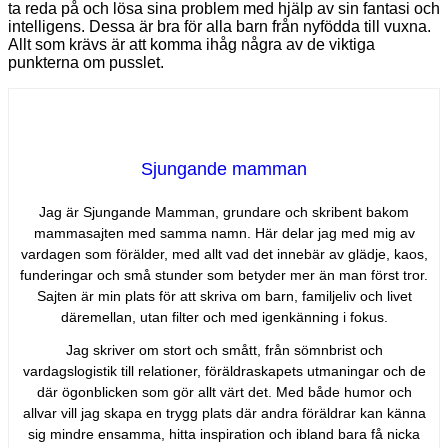
ta reda på och lösa sina problem med hjälp av sin fantasi och
intelligens. Dessa är bra för alla barn från nyfödda till vuxna.
Allt som krävs är att komma ihåg några av de viktiga
punkterna om pusslet.
Sjungande mamman
Jag är Sjungande Mamman, grundare och skribent bakom
mammasajten med samma namn. Här delar jag med mig av
vardagen som förälder, med allt vad det innebär av glädje, kaos,
funderingar och små stunder som betyder mer än man först tror.
Sajten är min plats för att skriva om barn, familjeliv och livet
däremellan, utan filter och med igenkänning i fokus.
Jag skriver om stort och smått, från sömnbrist och
vardagslogistik till relationer, föräldraskapets utmaningar och de
där ögonblicken som gör allt värt det. Med både humor och
allvar vill jag skapa en trygg plats där andra föräldrar kan känna
sig mindre ensamma, hitta inspiration och ibland bara få nicka